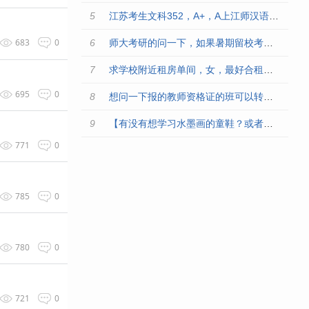
江苏考生文科352，A+，A上江师汉语言文学师范有希望吗
683
0
师大考研的问一下，如果暑期留校考研，是不是只有53开门，学校
求学校附近租房单间，女，最好合租也为女考研党
695
0
想问一下报的教师资格证的班可以转么？？？？？
【有没有想学习水墨画的童鞋？或者有这方面爱好的可以来交流鸭】
771
0
785
0
780
0
721
0