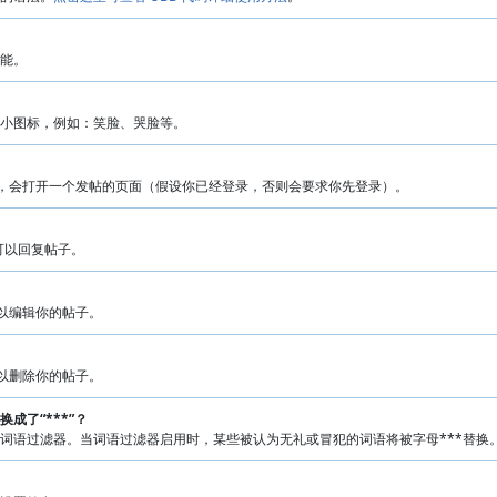
能。
小图标，例如：笑脸、哭脸等。
片，会打开一个发帖的页面（假设你已经登录，否则会要求你先登录）。
就可以回复帖子。
可以编辑你的帖子。
可以删除你的帖子。
成了“***”？
词语过滤器。当词语过滤器启用时，某些被认为无礼或冒犯的词语将被字母***替换