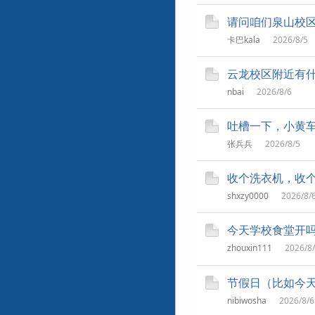
请问咱们泉山校区
卡巴kala
2026/8/5
云龙校区附近有
nbai
2026/8/6
吐槽一下，小黄
张兵兵
2026/8/5
收个洗衣机，收
shxzy0000
2026/8/
今天学校食堂开吗
zhouxin111
2026/8/
节假日（比如今
nibiwosha
2026/8/6