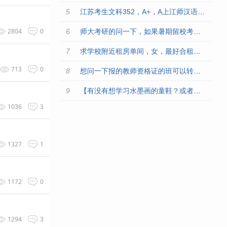
江苏考生文科352，A+，A上江师汉语言文学师范有希望吗
2804
0
师大考研的问一下，如果暑期留校考研，是不是只有53开门，学校
求学校附近租房单间，女，最好合租也为女考研党
713
0
想问一下报的教师资格证的班可以转么？？？？？
【有没有想学习水墨画的童鞋？或者有这方面爱好的可以来交流鸭】
1036
3
1327
1
1172
0
1294
3