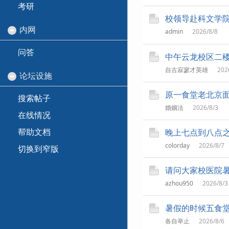
考研
校领导赴科文学
内网
admin
2026/8/8
问答
中午云龙校区二
自古寂寥才英雄
202
论坛设施
原一食堂老北京
搜索帖子
婚姻法
2026/8/3
在线情况
帮助文档
晚上七点到八点
colorday
2026/8/7
切换到窄版
请问大家校医院
azhou950
2026/8/3
暑假的时候五食堂
各自举止
2026/8/6