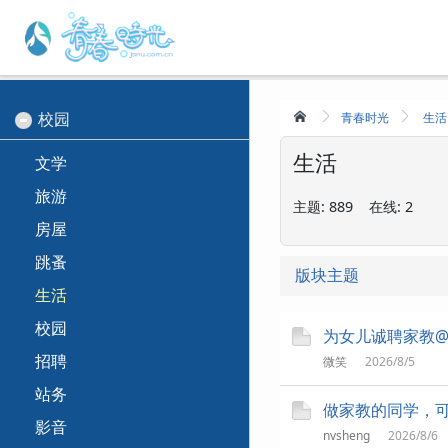
校园
青春时光
生活
生活
文学
旅游
主题:
889
在线:
2
房屋
跳蚤
版块主题
生活
校园
为女儿诚聘家教@
招聘
微笑
2026/8/5
站务
做家教的同学，可
影音
nvsheng
2026/8/6