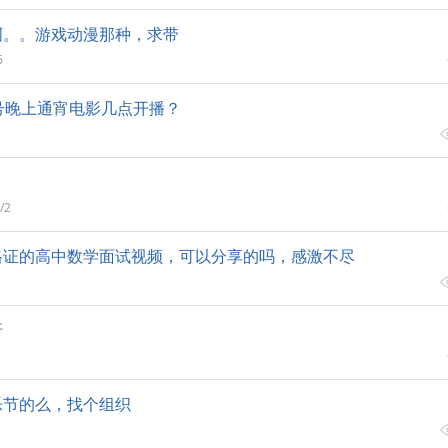
啊。。游戏动漫那种，求带
6
号晚上通宵电影几点开播？
/2
格证的高中数学面试视频，可以分享的吗，感激不尽
呀
乐节的么，找个组织