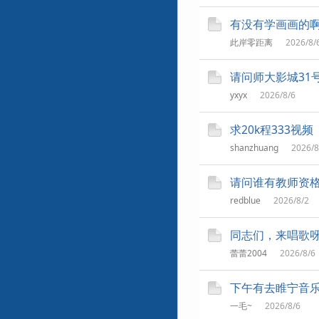
有没有学画画的
此岸零距离
2026/8/
请问师大影城31
yxyx
2026/8/6
求20k程333视频
shanzhuang
2026/8
请问谁有教师资
redblue
2026/8/2
同志们，来唱歌
蕾蕾2004
2026/8/6
下午有去睢宁音
一毛~
2026/8/6