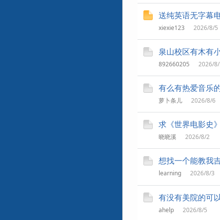
送纯英语无字幕电
xiexie123
2026/8/5
泉山校区有木有小
892660205
2026/8/
有么有热爱音乐
萝卜条儿
2026/8/6
求《世界电影史
晓晓溪
2026/8/2
想找一个能教我吉他
learning
2026/8/3
有没有美院的可
ahelp
2026/8/5