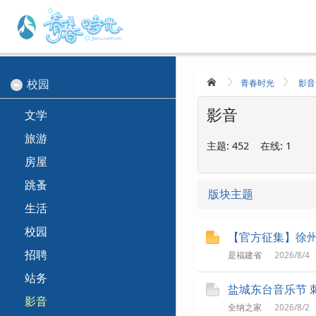
校园
青春时光
影音
影音
文学
旅游
主题:
452
在线:
1
房屋
跳蚤
版块主题
生活
校园
【官方征集】徐
招聘
是福建省
2026/8/4
站务
盐城东台音乐节 
影音
全纳之家
2026/8/2