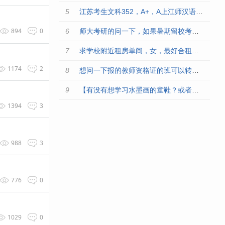
江苏考生文科352，A+，A上江师汉语言文学师范有希望吗
894
0
师大考研的问一下，如果暑期留校考研，是不是只有53开门，学校
求学校附近租房单间，女，最好合租也为女考研党
1174
2
想问一下报的教师资格证的班可以转么？？？？？
【有没有想学习水墨画的童鞋？或者有这方面爱好的可以来交流鸭】
1394
3
988
3
776
0
1029
0