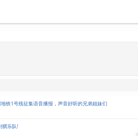
州地铁1号线征集语音播报，声音好听的兄弟姐妹们
刺猬乐队!