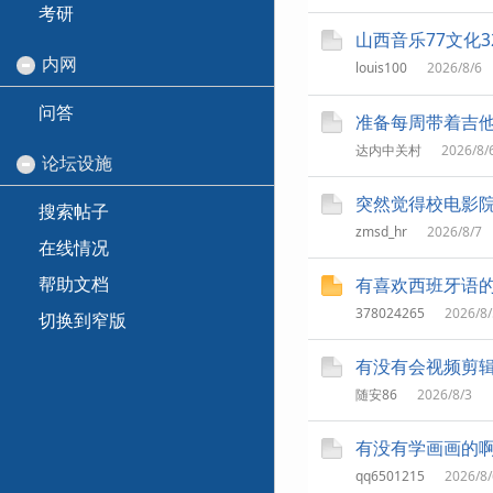
考研
山西音乐77文化3
内网
louis100
2026/8/6
问答
准备每周带着吉他
达内中关村
2026/8/
论坛设施
突然觉得校电影
搜索帖子
zmsd_hr
2026/8/7
在线情况
帮助文档
有喜欢西班牙语
378024265
2026/8/
切换到窄版
有没有会视频剪
随安86
2026/8/3
有没有学画画的
qq6501215
2026/8/