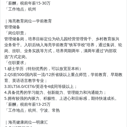
「薪酬」税前年薪15-30万
「工作地点」杭州
｜海亮教育岗位—学前教育
管理储备
「岗位职责」
管理储备岗，培养目标定位为幼儿园经营管理骨干、乡村教育振兴
业务骨干。入职后纳入海亮学前教育“铁军学校”培养，通过集训、轮
岗、挂职、业务实践等方式，培养周期两年，满两年通过“内部双
选”方式定岗。
「任职要求」
1.硕士学历（特别优秀的，可以放宽至本科）
2.QS前500/国内双一流/12所省级以上重点师范，学前教育、早期教
育、英语语言教学专业；
3.IELTS6.0/CET6/英语专4或同等级以上；
4.具备优秀的学习能力、创新能力、管理能力和沟通能力；
5.拥有较强的内驱力、积极性、上进心和目标感，期待快速成长。
「薪酬」税前年薪13-25万
「工作地点」杭州、宁波、常熟
｜海亮健康岗位—明康汇