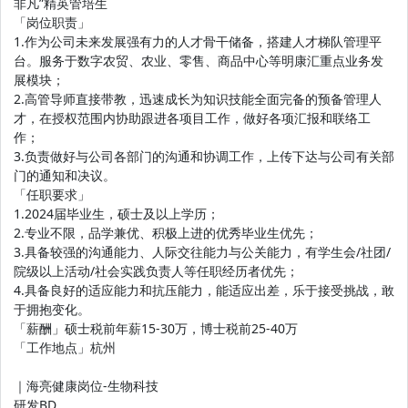
非凡”精英管培生
「岗位职责」
1.作为公司未来发展强有力的人才骨干储备，搭建人才梯队管理平
台。服务于数字农贸、农业、零售、商品中心等明康汇重点业务发
展模块；
2.高管导师直接带教，迅速成长为知识技能全面完备的预备管理人
才，在授权范围内协助跟进各项目工作，做好各项汇报和联络工
作；
3.负责做好与公司各部门的沟通和协调工作，上传下达与公司有关部
门的通知和决议。
「任职要求」
1.2024届毕业生，硕士及以上学历；
2.专业不限，品学兼优、积极上进的优秀毕业生优先；
3.具备较强的沟通能力、人际交往能力与公关能力，有学生会/社团/
院级以上活动/社会实践负责人等任职经历者优先；
4.具备良好的适应能力和抗压能力，能适应出差，乐于接受挑战，敢
于拥抱变化。
「薪酬」硕士税前年薪15-30万，博士税前25-40万
「工作地点」杭州
｜海亮健康岗位-生物科技
研发BD