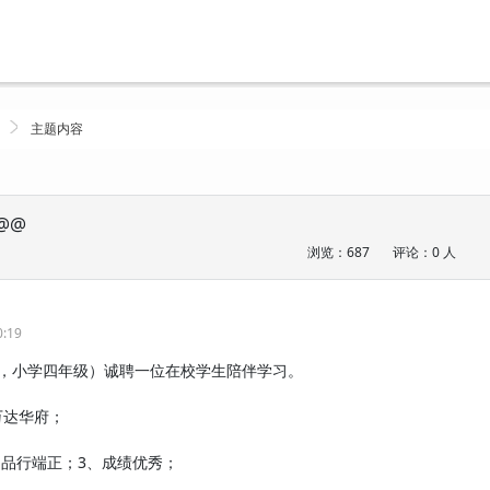
主题内容
@@
浏览：687
评论：0 人
0:19
半，小学四年级）诚聘一位在校学生陪伴学习。
万达华府；
、品行端正；3、成绩优秀；