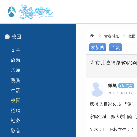
校园
青春时光
校园
发新帖
回复
文学
旅游
为女儿诚聘家教@@
房屋
跳蚤
微笑
LV.工兵
生活
2023/10/11 12:0
校园
诚聘 为自家女儿（9岁
招聘
家庭住址：师大东门南 
站务
要求：1、在校女生；2
影音