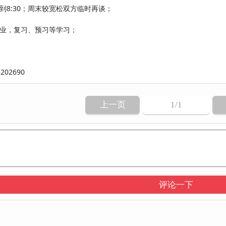
0到8:30；周末较宽松双方临时再谈；
业，复习、预习等学习；
02690
上一页
1
/1