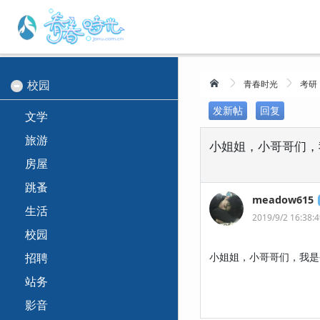
校园
青春时光
考研
发新帖
回复
文学
旅游
小姐姐，小哥哥们，
房屋
跳蚤
meadow615
生活
2019/9/2 16:38:
校园
招聘
小姐姐，小哥哥们，我是
站务
影音