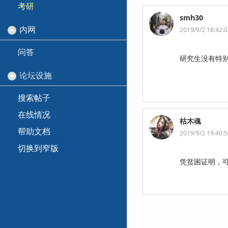
考研
smh30
内网
2019/9/2 18:42:
问答
研究生没有特别的
论坛设施
搜索帖子
在线情况
枯木魂
帮助文档
2019/9/2 19:40:
切换到窄版
凭贫困证明，