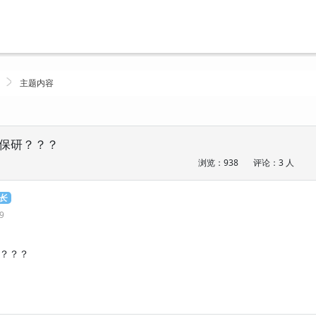
主题内容
保研？？？
浏览：938
评论：3 人
连长
39
？？？