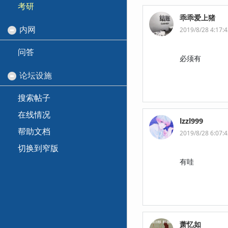
考研
乖乖爱上猪
内网
2019/8/28 4:17:
问答
必须有
论坛设施
搜索帖子
在线情况
lzzl999
帮助文档
2019/8/28 6:07:
切换到窄版
有哇
萧忆如