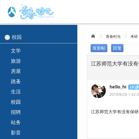
校园
青春时光
考研
发新帖
回复
文学
旅游
江苏师范大学有没有
房屋
跳蚤
hello_hi
LV.
生活
2019/8/28 1:32:
校园
招聘
江苏师范大学有没有保研
站务
影音