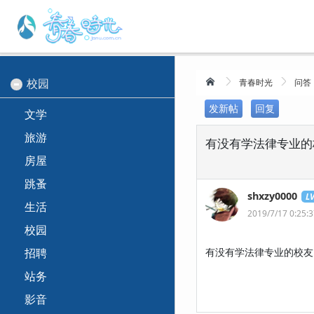
校园
青春时光
问答
发新帖
回复
文学
旅游
有没有学法律专业的
房屋
跳蚤
shxzy0000
L
生活
2019/7/17 0:25:
校园
招聘
有没有学法律专业的校友
站务
影音